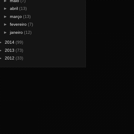
►
maio
(7)
►
abril
(13)
►
março
(13)
►
fevereiro
(7)
►
janeiro
(12)
►
2014
(99)
►
2013
(73)
►
2012
(33)