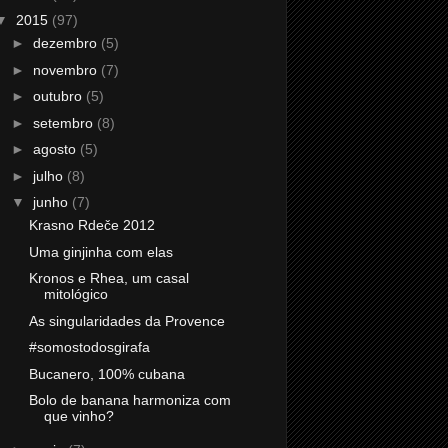
▼
2015
(97)
►
dezembro
(5)
►
novembro
(7)
►
outubro
(5)
►
setembro
(8)
►
agosto
(5)
►
julho
(8)
▼
junho
(7)
Krasno Rdeče 2012
Uma ginjinha com elas
Kronos e Rhea, um casal
mitológico
As singularidades da Provence
#somostodosgirafa
Bucanero, 100% cubana
Bolo de banana harmoniza com
que vinho?