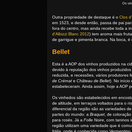
Os vin
Outra propriedade de destaque é o
Clos d'
em 1523, e desde então, passa de pai para 
fora do centro, mas ainda recebe toda a in
d'Albizzi Blanc 2012
) tem aroma mais frut
de garrigue e pimenta branca. Na boca, é
Bellet
Esta é a AOP dos vinhos produzidos na cid
devido à reputação dos vinhos produzidos 
reduzida, e recessões, vários produtores 
de Crémat
e
Château de Bellet
). No iníci
estabeleceram. Ainda assim, hoje a AOP p
Os vinhedos são estabelecidos em encost
de altitude, em terraços voltados para o 
diferencial da região são as variedades de
partes do mundo: a
Braquet
, de coloração
para rosés. Já a
Folle Noire
, com taninos i
região utilizam uma variedade que é co
Itália, onde é conhecida como
Vermentino