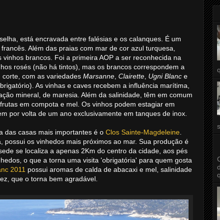
rselha, está encravada entre falésias e os calanques. É um
o francês. Além das praias com mar de cor azul turquesa,
vinhos brancos. Foi a primeira AOP a ser reconhecida na
hos rosés (não há tintos), mas os brancos correspondem a
 corte, com as variedades
Marsanne
,
Clairette
,
Ugni Blanc
e
brigatório). As vinhas e caves recebem a influência marítima,
ção mineral, de maresia. Além da salinidade, têm em comum
frutas em compota e mel. Os vinhos podem estagiar em
m por volta de um ano exclusivamente em tanques de inox.
 das casas mais importantes é o
Clos Sainte-Magdeleine
.
, possui os vinhedos mais próximos ao mar. Sua produção é
 sede se localiza a apenas 2Km do centro da cidade, aos pés
inhedos, o que a torna uma visita 'obrigatória' para quem gosta
anc 2011
possui aromas de calda de abacaxi e mel, salinidade
ez, que o torna bem agradável.