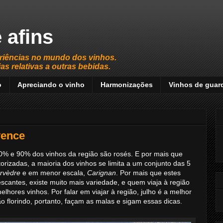
 afins
riências no mundo dos vinhos.
s relativas a outras bebidas.
o
Apreciando o vinho
Harmonizações
Vinhos de guar
vence
80% e 90% dos vinhos da região são rosés. E por mais que
rizadas, a maioria dos vinhos se limita a um conjunto das 5
rvèdre
e em menor escala,
Carignan
. Por mais que estes
escantes, existe muito mais variedade, e quem viaja à região
elhores vinhos. Por falar em viajar à região, julho é a melhor
 florindo, portanto, façam as malas e sigam essas dicas.