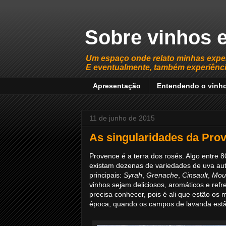
Sobre vinhos e
Um espaço onde relato minhas expe
E eventualmente, também experiência
Apresentação
Entendendo o vinh
11 de junho de 2015
As singularidades da Pro
Provence é a terra dos rosés. Algo entre 
existam dezenas de variedades de uva auto
principais:
Syrah
,
Grenache
,
Cinsault
,
Mou
vinhos sejam deliciosos, aromáticos e refr
precisa conhecer, pois é ali que estão os m
época, quando os campos de lavanda estão