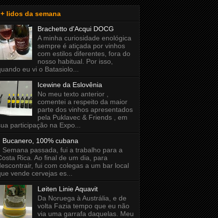
+ lidos da semana
Brachetto d'Acqui DOCG
A minha curiosidade enológica
sempre é atiçada por vinhos
com estilos diferentes, fora do
nosso habitual. Por isso,
quando eu vi o Batasiolo...
Icewine da Eslovênia
No meu texto anterior ,
comentei a respeito da maior
parte dos vinhos apresentados
pela Puklavec & Friends , em
sua participação na Expo...
Bucanero, 100% cubana
Semana passada, fui a trabalho para a
Costa Rica. Ao final de um dia, para
descontrair, fui com colegas a um bar local
que vende cervejas es...
Løiten Linie Aquavit
Da Noruega à Austrália, e de
volta Fazia tempo que eu não
via uma garrafa daquelas. Meu