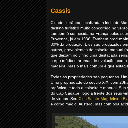
Cassis
Cidade litorânea, localizada a leste de Ma
destino turístico muito concorrido no verã
também é conhecida na França pelos seus 
Provence, já em 1936. Também produz vin
80% da produção. Eles são produzidos em
outras, provenientes de colheita manual (o
que deixam no vinho uma destacada sensa
corpo médio e aromas de evolução, como 
madeira, mas o mais comum é que estagie
Todas as propriedades são pequenas. Uma
Uma propriedade do século XIX, com 20ha
orgânica, e toda a colheita é manual. Sua
do
Cap Canaille
, logo à frente dos seus v
de vinhos. Seu
Clos Sainte-Magdeleine Bl
e corpo médio. Austero, mas com boa acid