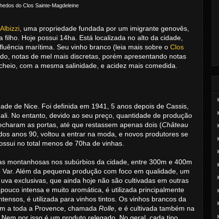
hedos do Clos Sainte-Magdeleine
Albizzi
, uma propriedade fundada por um imigrante genovês,
filho. Hoje possui 14ha. Está localizada no alto da cidade,
fluência marítima. Seu vinho branco (leia mais sobre o
Clos
ado, notas de mel mais discretas, porém apresentando notas
 cheio, com a mesma salinidade, e acidez mais comedida.
ade de Nice. Foi definida em 1941, 5 anos depois de Cassis,
ali. No entanto, devido ao seu preço, quantidade de produção
fecharam as portas, até que restassem apenas dois (
Château
o dos anos 90, voltou a entrar na moda, e novos produtores se
ossui no total menos de 70ha de vinhas.
as montanhosas nos subúrbios da cidade, entre 300m e 400m
rio Var. Além da pequena produção com foco em qualidade, um
 uva exclusivas, que ainda hoje não são cultivadas em outras
 pouco intensa e muito aromática, é utilizada principalmente
ntensos, é utilizada para vinhos tintos. Os vinhos brancos da
mum a toda a Provence, chamada
Rolle
, e é cultivada também na
. Nem por isso é um produto relegado. No geral, cada tipo