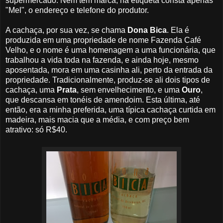
supermercado. Nem tem marca, na etiqueta consta apenas
"Mel", o endereço e telefone do produtor.
A cachaça, por sua vez, se chama
Dona Bica
. Ela é
produzida em uma propriedade de nome Fazenda Café
Velho, e o nome é uma homenagem a uma funcionária, que
trabalhou a vida toda na fazenda, e ainda hoje, mesmo
aposentada, mora em uma casinha ali, perto da entrada da
propriedade. Tradicionalmente, produz-se ali dois tipos de
cachaça, uma
Prata
, sem envelhecimento, e uma
Ouro
,
que descansa em tonéis de amendoim. Esta última, até
então, era a minha preferida, uma típica cachaça curtida em
madeira, mais macia que a média, e com preço bem
atrativo: só R$40.