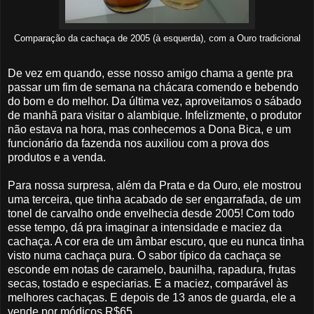
Comparação da cachaça de 2005 (à esquerda), com a Ouro tradicional
De vez em quando, esse nosso amigo chama a gente pra
passar um fim de semana na chácara comendo e bebendo
do bom e do melhor. Da última vez, aproveitamos o sábado
de manhã para visitar o alambique. Infelizmente, o produtor
não estava na hora, mas conhecemos a Dona Bica, e um
funcionário da fazenda nos auxiliou com a prova dos
produtos e a venda.
Para nossa surpresa, além da Prata e da Ouro, ele mostrou
uma terceira, que tinha acabado de ser engarrafada, de um
tonel de carvalho onde envelhecia desde 2005! Com todo
esse tempo, dá pra imaginar a intensidade e maciez da
cachaça. A cor era de um âmbar escuro, que eu nunca tinha
visto numa cachaça pura. O sabor típico da cachaça se
esconde em notas de caramelo, baunilha, rapadura, frutas
secas, tostado e especiarias. E a maciez, comparável às
melhores cachaças. E depois de 13 anos de guarda, ele a
vende por módicos R$65.