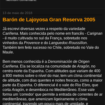
13 de maio de 2018
Barón de Lajoyosa Gran Reserva 2005
Já escrevi diversas vezes a respeito da variedade
Cariñena
. Mais conhecida pelo nome em francês -
Carignan
- é muito cultivada no sul da França, sobretudo nos
vinhedos da
Provence
e do
Languedoc-Roussillon
.
Também tem feito sucesso no Chile, sobretudo no Vale do
Maule.
Bem menos conhecida é a
Denominación de Origen
Cariñena
. Ela se localiza na comunidade de
Aragón
, no
centro-norte da Espanha. Com altitudes que variam de 400
a 800 metros sobre o nível do mar, tem um clima continental
de altitude, com dias quentes e noites frescas, como a maior
parte da Espanha. O diferencial é o vale do Rio Ebro, que
corta
Aragón
, e desemboca no Mediterrâneo. Esse vale
forma um 'corredor' que permite a entrada de correntes de ar
mediterrâneas, que amenizam ligeiramente o clima
continental, trazendo um pouco mais de umidade, e