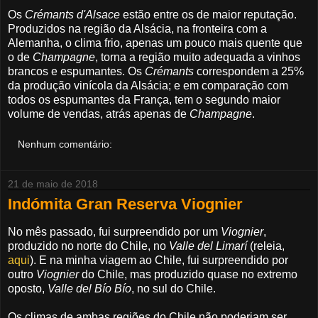
Os
Crémants d'Alsace
estão entre os de maior reputação.
Produzidos na região da Alsácia, na fronteira com a
Alemanha, o clima frio, apenas um pouco mais quente que
o de
Champagne
, torna a região muito adequada a vinhos
brancos e espumantes. Os
Crémants
correspondem a 25%
da produção vinícola da Alsácia; e em comparação com
todos os espumantes da França, tem o segundo maior
volume de vendas, atrás apenas de
Champagne
.
Nenhum comentário:
21 de maio de 2018
Indómita Gran Reserva Viognier
No mês passado, fui surpreendido por um
Viognier
,
produzido no norte do Chile, no
Valle del Limarí
(releia,
aqui
). E na minha viagem ao Chile, fui surpreendido por
outro
Viognier
do Chile, mas produzido quase no extremo
oposto,
Valle del Bío Bío
, no sul do Chile.
Os climas de ambas regiões do Chile não poderiam ser