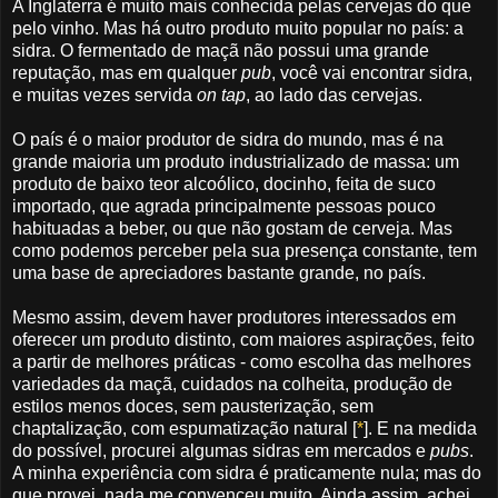
A Inglaterra é muito mais conhecida pelas cervejas do que
pelo vinho. Mas há outro produto muito popular no país: a
sidra. O fermentado de maçã não possui uma grande
reputação, mas em qualquer
pub
, você vai encontrar sidra,
e muitas vezes servida
on tap
, ao lado das cervejas.
O país é o maior produtor de sidra do mundo, mas é na
grande maioria um produto industrializado de massa: um
produto de baixo teor alcoólico, docinho, feita de suco
importado, que agrada principalmente pessoas pouco
habituadas a beber, ou que não gostam de cerveja. Mas
como podemos perceber pela sua presença constante, tem
uma base de apreciadores bastante grande, no país.
Mesmo assim, devem haver produtores interessados em
oferecer um produto distinto, com maiores aspirações, feito
a partir de melhores práticas - como escolha das melhores
variedades da maçã, cuidados na colheita, produção de
estilos menos doces, sem pausterização, sem
chaptalização, com espumatização natural [
*
]. E na medida
do possível, procurei algumas sidras em mercados e
pubs
.
A minha experiência com sidra é praticamente nula; mas do
que provei, nada me convenceu muito. Ainda assim, achei