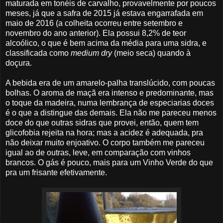
maturada em tonéis de carvalho, provavelmente por poucos
meses, já que a safra de 2015 já estava engarrafada em
maio de 2016 (a colheita ocorreu entre setembro e
novembro do ano anterior). Ela possui 8,2% de teor
alcoólico, o que é bem acima da média para uma sidra, e
classificada como
medium dry
(meio seca) quando à
doçura.
A bebida era de um amarelo-palha translúcido, com poucas
bolhas. O aroma de maçã era intenso e predominante, mas
o toque da madeira, numa lembrança de especiarias doces
é o que a distingue das demais. Ela não me pareceu menos
doce do que outras sidras que provei, então, quem tem
glicofobia rejeita na hora; mas a acidez é adequada, pra
não deixar muito enjoativo. O corpo também me pareceu
igual ao de outras, leve, em comparação com vinhos
brancos. O gás é pouco, mais para um Vinho Verde do que
pra um frisante efetivamente.