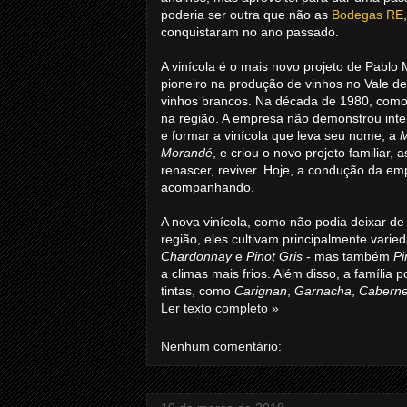
poderia ser outra que não as
Bodegas RE
conquistaram no ano passado.
A vinícola é o mais novo projeto de Pablo 
pioneiro na produção de vinhos no Vale d
vinhos brancos. Na década de 1980, como 
na região. A empresa não demonstrou inter
e formar a vinícola que leva seu nome, a
Morandé
, e criou o novo projeto familiar, 
renascer, reviver. Hoje, a condução da em
acompanhando.
A nova vinícola, como não podia deixar de
região, eles cultivam principalmente vari
Chardonnay
e
Pinot Gris
- mas também
Pi
a climas mais frios. Além disso, a família
tintas, como
Carignan
,
Garnacha
,
Caberne
Ler texto completo »
Nenhum comentário: