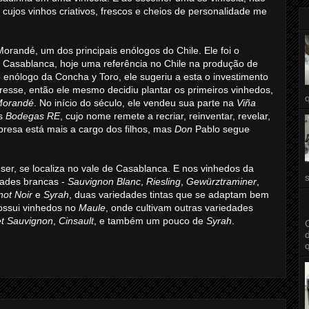
, cujos vinhos criativos, frescos e cheios de personalidade me
Morandé, um dos principais enólogos do Chile. Ele foi o
e Casablanca, hoje uma referência no Chile na produção de
enólogo da Concha y Toro, ele sugeriu a esta o investimento
esse, então ele mesmo decidiu plantar os primeiros vinhedos,
Morandé
. No início do século, ele vendeu sua parte na
Viña
as
Bodegas RE
, cujo nome remete a recriar, reinventar, revelar,
presa está mais a cargo dos filhos, mas
Don
Pablo segue
 ser, se localiza no vale de Casablanca. E nos vinhedos da
edades brancas -
Sauvignon Blanc
,
Riesling
,
Gewürztraminer
,
not Noir
e
Syrah
, duas variedades tintas que se adaptam bem
 possui vinhedos no
Maule
, onde cultivam outras variedades
t Sauvignon
,
Cinsault
, e também um pouco de
Syrah
.