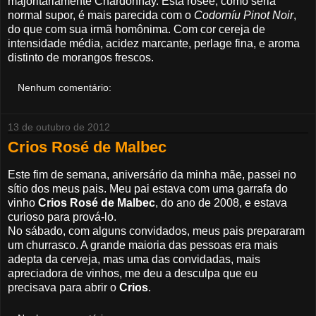
majoritariamente Chardonnay. Esta rosée, como seria
normal supor, é mais parecida com o
Codorníu Pinot Noir
,
do que com sua irmã homônima. Com cor cereja de
intensidade média, acidez marcante, perlage fina, e aroma
distinto de morangos frescos.
Nenhum comentário:
13 de outubro de 2012
Crios Rosé de Malbec
Este fim de semana, aniversário da minha mãe, passei no
sítio dos meus pais. Meu pai estava com uma garrafa do
vinho
Crios Rosé de Malbec
, do ano de 2008, e estava
curioso para prová-lo.
No sábado, com alguns convidados, meus pais prepararam
um churrasco. A grande maioria das pessoas era mais
adepta da cerveja, mas uma das convidadas, mais
apreciadora de vinhos, me deu a desculpa que eu
precisava para abrir o
Crios
.