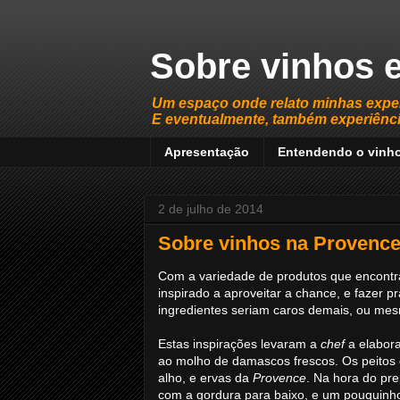
Sobre vinhos e
Um espaço onde relato minhas expe
E eventualmente, também experiência
Apresentação
Entendendo o vinh
2 de julho de 2014
Sobre vinhos na Provence
Com a variedade de produtos que encontr
inspirado a aproveitar a chance, e fazer p
ingredientes seriam caros demais, ou me
Estas inspirações levaram a
chef
a elabora
ao molho de damascos frescos. Os peitos 
alho, e ervas da
Provence
. Na hora do pre
com a gordura para baixo, e um pouquinho