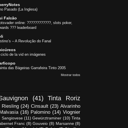
herryNotes
no Pasado (La Inglesa)
ui Falcão
otsvader online: ????????????, slots poker,
wards ??? leaderboard
li
stino’s – A Revolução do Fanal
picúreos
 ciclo de la vid en imágenes
arficopo
inta das Bágeiras Garrafeira Tinto 2005
Mostrar todos
Sauvignon
(41)
Tinta Roriz
Riesling
(24)
Cinsault
(23)
Alvarinho
Malvasia
(16)
Palomino
(14)
Viognier
)
Sangiovese
(11)
Gewürztraminer
(10)
Tinta
abernet Franc
(8)
Gouveio
(8)
Marsanne
(8)