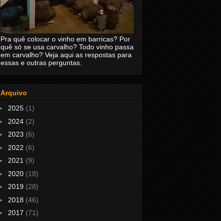
Pra quê colocar o vinho em barricas? Por
quê só se usa carvalho? Todo vinho passa
em carvalho? Veja aqui as respostas para
essas e outras perguntas.
Arquivo
►
2025
(1)
►
2024
(2)
►
2023
(6)
►
2022
(6)
►
2021
(9)
►
2020
(18)
►
2019
(28)
►
2018
(46)
►
2017
(71)