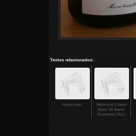
Textos relacionados:
ArmAs Areni
Stellenrust Chenin
Blanc '48' Barrel
Fermented 2012