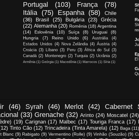
Portugal
(103)
França
(78)
S
Fi
Itália
(75)
Espanha
(58)
Chile
(36)
Brasil
(25)
Bulgária
(23)
Grécia
R
Sl
(22)
Alemanha
(20)
Romênia
(18)
Argentina
re
(14)
Eslovênia
(10)
Suíça
(8)
Uruguai
(8)
Hungria
(7)
Reino Unido
(6)
Austrália
(4)
Jo
Estados Unidos
(4)
Nova Zelândia
(4)
Áustria
(4)
Ju
Croácia
(3)
Líbano
(3)
Peru
(3)
África do Sul
(3)
E
Canadá
(2)
Montenegro
(2)
Turquia
(2)
Ucrânia
(2)
El
Armênia
(1)
Geórgia
(1)
Macedônia
(1)
Marrocos
(1)
Síria
(1)
G
Qu
ir
(46)
Syrah
(46)
Merlot
(42)
Cabernet 
cional
(33)
Grenache
(32)
Arinto
(24)
Moscatel
(24)
èdre)
(19)
Carignan
(17)
Malbec
(17)
Touriga Franca
(17)
(12)
Tinto Cão
(12)
Trincadeira (Tinta Amarela)
(12)
Baga
(11
t Blanc
(9)
Rabigato
(9)
Vermentino (Rolle)
(9)
Vinhão (Souzão)
(9)
C