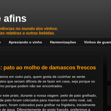
 afins
riências no mundo dos vinhos.
s relativas a outras bebidas.
o
Apreciando o vinho
Harmonizações
Vinhos de guar
: pato ao molho de damascos frescos
amos em outro país, quem gosta de cozinhar se sente
ratos que seriam difíceis de se fazer em casa, seja porque os
smo porque podem não ser encontrados.
r este prato, durante a nossa viagem: peito de pato grelhado,
de pato foram colocados para marinar com vinho rosé, sal,
paro, foram colocados para grelhar na frigideira, inicialmente
 de água. Diferentemente do gosto francês, preferimos a