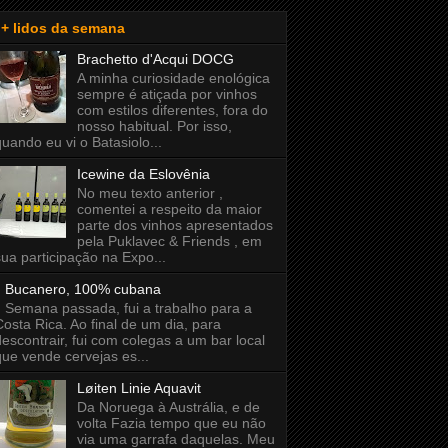
+ lidos da semana
Brachetto d'Acqui DOCG
A minha curiosidade enológica
sempre é atiçada por vinhos
com estilos diferentes, fora do
nosso habitual. Por isso,
quando eu vi o Batasiolo...
Icewine da Eslovênia
No meu texto anterior ,
comentei a respeito da maior
parte dos vinhos apresentados
pela Puklavec & Friends , em
sua participação na Expo...
Bucanero, 100% cubana
Semana passada, fui a trabalho para a
Costa Rica. Ao final de um dia, para
descontrair, fui com colegas a um bar local
que vende cervejas es...
Løiten Linie Aquavit
Da Noruega à Austrália, e de
volta Fazia tempo que eu não
via uma garrafa daquelas. Meu