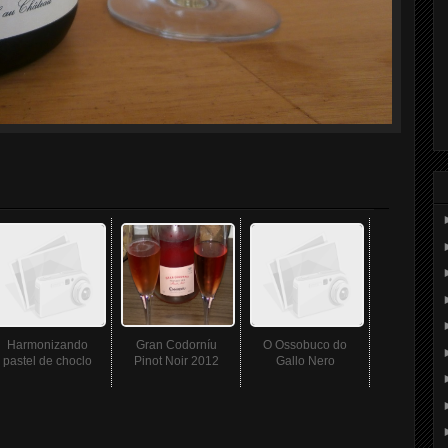
Harmonizando
Gran Codorníu
O Ossobuco do
pastel de choclo
Pinot Noir 2012
Gallo Nero