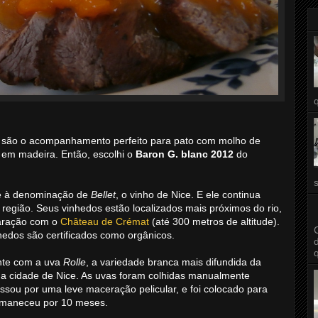
, são o acompanhamento perfeito para pato com molho de
 em madeira. Então, escolhi o
Baron G. blanc 2012
do
e à denominação de
Bellet
, o vinho de Nice. E ele continua
a região. Seus vinhedos estão localizados mais próximos do rio,
paração com o
Château de Crémat
(até 300 metros de altitude).
hedos são certificados como orgânicos.
ente com a uva
Rolle
, a variedade branca mais difundida da
a cidade de Nice. As uvas foram colhidas manualmente
ssou por uma leve maceração pelicular, e foi colocado para
ermaneceu por 10 meses.