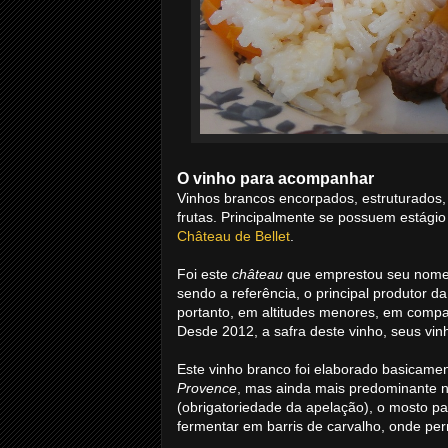
O vinho para acompanhar
Vinhos brancos encorpados, estruturados
frutas. Principalmente se possuem estágio
Château de Bellet
.
Foi este
château
que emprestou seu nom
sendo a referência, o principal produtor d
portanto, em altitudes menores, em com
Desde 2012, a safra deste vinho, seus vin
Este vinho branco foi elaborado basicam
Provence
, mas ainda mais predominante n
(obrigatoriedade da apelação), o mosto pa
fermentar em barris de carvalho, onde p