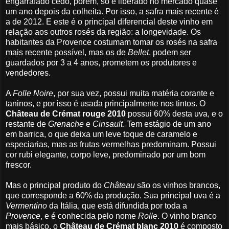
engarrafado cedo, porém, só é liberado no mercado quase
um ano depois da colheita. Por isso, a safra mais recente é
a de 2012. E este é o principal diferencial deste vinho em
relação aos outros rosés da região: a longevidade. Os
habitantes da Provence costumam tomar os rosés na safra
mais recente possível, mas os de
Bellet
, podem ser
guardados por 3 a 4 anos, prometem os produtores e
vendedores.
A
Folle Noire
, por sua vez, possui muita matéria corante e
taninos, e por isso é usada principalmente nos tintos. O
Château de Crémat rouge 2010
possui 60% desta uva, e o
restante de
Grenache
e
Cinsault
. Tem estágio de um ano
em barrica, o que deixa um leve toque de caramelo e
especiarias, mas as frutas vermelhas predominam. Possui
cor rubi elegante, corpo leve, predominado por um bom
frescor.
Mas o principal produto do
Château
são os vinhos brancos,
que corresponde a 60% da produção. Sua principal uva é a
Vermentino
da Itália, que está difundida por toda a
Provence
, e é conhecida pelo nome
Rolle
. O vinho branco
mais básico, o
Château de Crémat blanc 2010
é composto