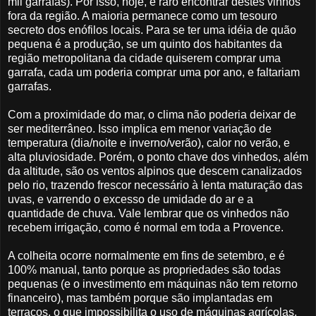
mil garrafas). Por isso, hoje, é raro encontrar destes vinhos
fora da região. A maioria permanece como um tesouro
secreto dos enófilos locais. Para se ter uma idéia de quão
pequena é a produção, se um quinto dos habitantes da
região metropolitana da cidade quiserem comprar uma
garrafa, cada um poderia comprar uma por ano, e faltariam
garrafas.
Com a proximidade do mar, o clima não poderia deixar de
ser mediterrâneo. Isso implica em menor variação de
temperatura (dia/noite e inverno/verão), calor no verão, e
alta pluviosidade. Porém, o ponto chave dos vinhedos, além
da altitude, são os ventos alpinos que descem canalizados
pelo rio, trazendo frescor necessário à lenta maturação das
uvas, e varrendo o excesso de umidade do ar e a
quantidade de chuva. Vale lembrar que os vinhedos não
recebem irrigação, como é normal em toda a Provence.
A colheita ocorre normalmente em fins de setembro, e é
100% manual, tanto porque as propriedades são todas
pequenas (e o investimento em máquinas não tem retorno
financeiro), mas também porque são implantadas em
terraços, o que impossibilita o uso de máquinas agrícolas.