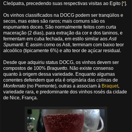
Cleópatra, precedendo suas respectivas visitas ao Egito [
*
].
Os vinhos classificados na DOCG podem ser tranqüilos e
secos, mas estes são raros; mais comuns são os
espumantes doces. São normalmente feitos com curta
maceração (2 dias), para extração da cor e dos taninos, e
fermentam em cuba fechada, em estilo similar aos
Asti
Spumanti
. E assim como os Asti, terminam com baixo teor
alcoólico (tipicamente 6%) e alto teor de açúcar residual.
Desde que adquiriu status DOCG, os vinhos devem ser
compostos de 100%
Braquetto
. Não existe consenso
quanto à origem dessa variedade. Enquanto algumas
correntes defendem que ela é originária das colinas de
Monferrato
(no Piemonte), outras a associam à
Braquet
,
variedade rara, e predominante dos vinhos rosés da cidade
de Nice, França.