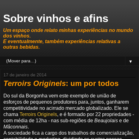
Sobre vinhos e afins
Um espaço onde relato minhas experiências no mundo
dos vinhos.
E eventualmente, também experiências relativas a
outras bebidas.
▼
17 de janeiro de 2014
Terroirs Originels
: um por todos
Do sul da Borgonha vem este exemplo de união de
esforços de pequenos produtores para, juntos, ganharem
competitividade no acirrado mercado globalizado. Ele se
chama
Terroirs Originels
, e é formado por 22 propriedades -
com média de 12ha - nas sub-regiões de
Beaujolais
e de
Mâconnais
.
A sociedade fica a cargo dos trabalhos de comercialização,