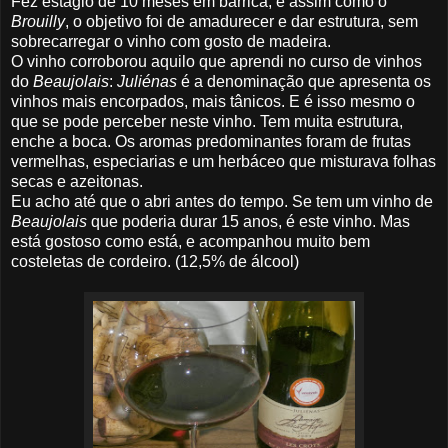
Fez estágio de 10 meses em barrica, e assim como o
Brouilly
, o objetivo foi de amadurecer e dar estrutura, sem
sobrecarregar o vinho com gosto de madeira.
O vinho corroborou aquilo que aprendi no curso de vinhos
do
Beaujolais
:
Juliénas
é a denominação que apresenta os
vinhos mais encorpados, mais tânicos. E é isso mesmo o
que se pode perceber neste vinho. Tem muita estrutura,
enche a boca. Os aromas predominantes foram de frutas
vermelhas, especiarias e um herbáceo que misturava folhas
secas e azeitonas.
Eu acho até que o abri antes do tempo. Se tem um vinho de
Beaujolais
que poderia durar 15 anos, é este vinho. Mas
está gostoso como está, e acompanhou muito bem
costeletas de cordeiro. (12,5% de álcool)