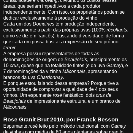
contabilidade e
marketing
, dividindo os custos nessas
áreas, que seriam impeditivos a cada produtor
independentemente. Com isso, os proprietários podem se
dedicar exclusivamente à produção do vinho.
Cada um dos
Domaines
tem produção independente,
exclusivamente a partir das próprias uvas (100%
récoltants
,
como se diz em francês), buscando diversidade, de forma
que cada um possa buscar a expressão de seu próprio
terroir
.
A empresa possui representantes de todas as
denominações de origem de
Beaujolais
, principalmente os
10
crus
, quase que na totalidade tintos (e da uva
Gamay
), e
7 denominações da vizinha
Mâconnais
, apresentando
brancos da uva
Chardonnay
.
E por que estou falando dessa empresa? Porque tive a
oportunidade de comprovar a qualidade de 4 dos seus
vinhos. Um espumante
rosé
fantástico, dois
crus de
Beaujolais
de impressionante estrutura, e um branco de
Mâconnais
.
Rose Granit Brut 2010, por Franck Besson
Espumante
rosé
feito pelo método tradicional, com
Gamay
de vinhas com média de 60 anos plantadas sobre granito