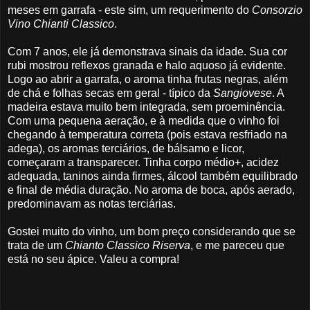
meses em garrafa - este sim, um requerimento do
Consorzio
Vino Chianti Classico
.
Com 7 anos, ele já demonstrava sinais da idade. Sua cor
rubi mostrou reflexos granada e halo aquoso já evidente.
Logo ao abrir a garrafa, o aroma tinha frutas negras, além
de chá e folhas secas em geral - típico da
Sangiovese
. A
madeira estava muito bem integrada, sem proeminência.
Com uma pequena aeração, e à medida que o vinho foi
chegando à temperatura correta (pois estava resfriado na
adega), os aromas terciários, de bálsamo e licor,
começaram a transparecer. Tinha corpo médio+, acidez
adequada, taninos ainda firmes, álcool também equilibrado
e final de média duração. No aroma de boca, após aerado,
predominavam as notas terciárias.
Gostei muito do vinho, um bom preço considerando que se
trata de um
Chianto Classico Riserva
, e me pareceu que
está no seu ápice. Valeu a compra!