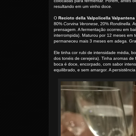
colocadas para fermentar. Porém, antes d
resultando em um vinho doce.
O
Recioto della Valpolicella Valpanten
80%
Corvina Veronese
, 20%
Rondinella
. 
prensagem. A fermentação ocorreu em baix
interrompida). Maturou por 12 meses em ton
permaneceu mais 3 meses em adega. Grad
Ele tinha cor rubi de intensidade média, 
dos tonéis de cerejeira). Tinha aromas de 
boca é doce, encorpado, com sabor intenso
equilibrado, e sem amargor. A persistênc