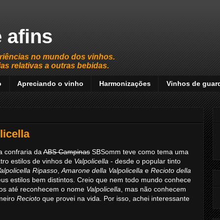
 afins
riências no mundo dos vinhos.
s relativas a outras bebidas.
o
Apreciando o vinho
Harmonizações
Vinhos de guar
icella
 confraria da
ABS Campinas
SBSomm teve como tema uma
tro estilos de vinhos de
Valpolicella
- desde o popular tinto
alpolicella Ripasso
,
Amarone della Valpolicella
e
Recioto della
seus estilos bem distintos. Creio que nem todo mundo conhece
igos até reconhecem o nome
Valpolicella
, mas não conhecem
imeiro
Recioto
que provei na vida. Por isso, achei interessante