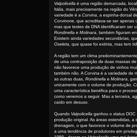
Valpolicella
é uma região demarcada, local
Itália, mais precisamente na região do Vên
variedade é a
Corvina
, a espinha-dorsal 
Corvinone
, que acreditava-se ser apenas u
mas que testes de DNA identificaram ser u
Rondinella
e
Molinara
, também figuram en
Existem ainda variedades secundárias, q
Oseleta
, que quase foi extinta, mas tem t
A região tem um clima predominantemente c
de uma contraposição de duas massas de á
não favorece uma produção de vinhos muit
também não. A
Corvina
é a variedade de m
as outras duas,
Rondinella
e
Molinara
, ga
unicamente com o volume de produção.
C
uma característica benéfica para o proces
como veremos a seguir. Mas a terceira, a
caído em desuso.
Quando
Valpolicella
ganhou o status DOC 
produção original. As áreas estendidas, a s
drenagem, o que favorece o volume de pr
a uma tendência de produtores em privileg
1980 - deram ao
Valpolicella
uma má fama e