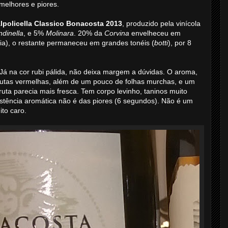
melhores e piores.
lpolicella Classico Bonacosta 2013
, produzido pela vinícola
dinella
, e 5%
Molinara
. 20% da
Corvina
envelheceu em
nia), o restante permaneceu em grandes tonéis (
botti
), por 8
Já na cor rubi pálida, não deixa margem a dúvidas. O aroma,
frutas vermelhas, além de um pouco de folhas murchas, e um
ruta parecia mais fresca. Tem corpo levinho, taninos muito
sistência aromática não é das piores (6 segundos). Não é um
to caro.