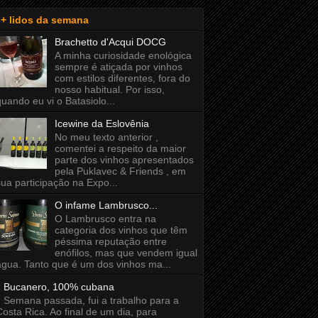
+ lidos da semana
Brachetto d'Acqui DOCG
A minha curiosidade enológica
sempre é atiçada por vinhos
com estilos diferentes, fora do
nosso habitual. Por isso,
quando eu vi o Batasiolo...
Icewine da Eslovênia
No meu texto anterior ,
comentei a respeito da maior
parte dos vinhos apresentados
pela Puklavec & Friends , em
sua participação na Expo...
O infame Lambrusco...
O Lambrusco entra na
categoria dos vinhos que têm
péssima reputação entre
enófilos, mas que vendem igual
água. Tanto que é um dos vinhos ma...
Bucanero, 100% cubana
Semana passada, fui a trabalho para a
Costa Rica. Ao final de um dia, para