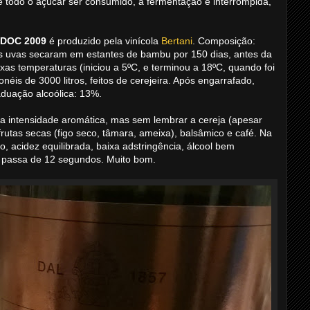
e todo o açúcar ser consumido, a fermentação é interrompida,
a DOC 2009
é produzido pela vinícola
Bertani
. Composição:
As uvas secaram em estantes de bambu por 150 dias, antes da
as temperaturas (iniciou a 5ºC, e terminou a 18ºC, quando foi
éis de 3000 litros, feitos de cerejeira. Após engarrafado,
uação alcoólica: 13%.
boa intensidade aromática, mas sem lembrar a cereja (apesar
frutas secas (figo seco, tâmara, ameixa), balsâmico e café. Na
, acidez equilibrada, baixa adstringência, álcool bem
ia passa de 12 segundos. Muito bom.