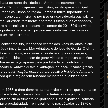
izada ao norte da cidade de Verona, no extremo norte da
eto. Ela produz apenas uvas tintas, sendo que a principal
de todos os vinhos da região. Também muito importante é a
m clone da primeira - e por isso era considerada equivalente -
ma variedade totalmente diferente. Outras duas variedades,
tre as principais, e costumam compor de 20 a 30% do vinho.
ue podem aparecer em proporções ainda menores, como a
ido um renascimento.
ontinental frio, recebendo ventos dos Alpes Italianos, além
gua importantes: Mar Adriático, e do lago de Garda. O clima
o encorpados, e as variedades de uva típicas da região,
aior qualidade, apesar de gerar vinhos com pouca cor. Mas
nharam espaço apenas pela produtividade, contribuindo
orvina
e
Rondinella
têm a vantagem de possuir casca grossa,
so de passificação, usado para produzir o
Recioto
e
Amarone
,
gora que a região tem buscado melhorar a qualidade, tem
em 1968, a área demarcada era muito maior do que a zona de
ul e a leste, incluem solos muito férteis e com pouca
odução em detrimento da qualidade. Essa expansão, somada
iar a produtividade - principalmente nas décadas de 1970 e
ntre especialistas, e uma conseqüente queda de valor de