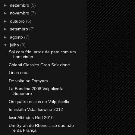
►
dezembro
(5)
►
novembro
(7)
►
outubro
(6)
►
setembro
(7)
►
agosto
(7)
▼
julho
(9)
Sol com frio, arroz de pato com um
bom vinho
Chianti Classico Gran Selezione
Lirica crua
De volta ao Tomyam
La Bandina 2008 Valpolicella
Superiore
Os quatro estilos de Valpolicella
Inniskillin Vidal Icewine 2012
Ixsir Altitudes Red 2010
Um Syrah do Rhône... só que não
é da França