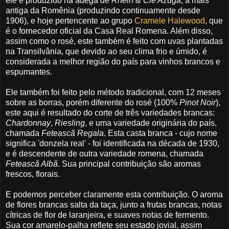
ele é produzido na adega de
Rhein & Cie Azuga
, a mais
antiga da Romênia (produzindo continuamente desde
1906), e hoje pertencente ao grupo
Cramele Halewood
, que
é o fornecedor oficial da Casa Real Romena. Além disso,
assim como o rosé, este também é feito com uvas plantadas
na Transilvânia, que devido ao seu clima frio e úmido, é
considerada a melhor região do país para vinhos brancos e
espumantes.
Ele também foi feito pelo método tradicional, com 12 meses
sobre as borras, porém diferente do rosé (100%
Pinot Noir
),
este aqui é resultado do corte de três variedades brancas:
Chardonnay
,
Riesling
, e uma variedade originária do país,
chamada
Fetească Regala
. Esta casta branca - cujo nome
significa 'donzela real' - foi identificada na década de 1930,
e é descendente de outra variedade romena, chamada
Fetească Albă
. Sua principal contribuição são aromas
frescos, florais.
E podemos perceber claramente esta contribuição. O aroma
de flores brancas salta da taça, junto a frutas brancas, notas
cítricas de flor de laranjeira, e suaves notas de fermento.
Sua cor amarelo-palha reflete seu estado jovial, assim