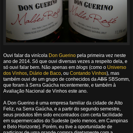
Ouvi falar da vinícola
Don Guerino
pela primeira vez neste
ano de 2014. Só que ouvi diversas vezes a respeito dela, e
só ouvi falar bem. Não apenas em
blogs
(como o
Universo
dos Vinhos
,
Diário de Baco
, ou
Contando Vinhos
), mas
também ouvi de um grupo de conhecidos da
ABS
SBSomm,
que foram à Serra Gaúcha recentemente, e também à
Avaliação Nacional de Vinhos este ano.
A Don Guerino é uma empresa familiar da cidade de Alto
Feliz, na Serra Gaúcha, e a partir do segundo semestre,
seus produtos têm sido encontrados com certa facilidade
em supermercados do Sudeste (pelo menos, em Campinas
e Belo Horizonte). Porém, eu tive a oportunidade de
participar de uma grande compra diretamente com a