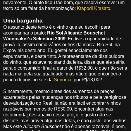
novamente. O prato ficou tão bom, que resolvi escrever um
texto só pra falar da harmonização:
Ktapodi Krasato
.
Uma barganha
O assunto deste texto é o vinho que eu escolhi para
acompanhar o prato:
Rio Sol Alicante Bouschet
Winemaker's Selection 2009
. Eu tive a oportunidade de
prová-lo, assim como vários outros da marca Rio Sol, na
Expovinis deste ano. Eu gostei especialmente dos
espumantes, e deste tinto. A representante da distribuidora
do vinho, que estava no stand da feira, disse que ele sairia
para o consumidor final a partir de R$32,00, o que não seria
nada mal pela sua qualidade, mas não é que encontrei-o
pouco depois no site da
Sonoma
, por R$18,00?
Sinceramente, mesmo antes dos aumentos de preços
acarretados pelas mudanças nos tributos e pela vertiginosa
desvalorização do Real, já não era fácil encontrar vinhos
razoáveis por menos de R$30,00. Encontrei algumas
recomendações abaixo desse preço, e gosto não se
discute, mas provei algumas delas, e não gostei dos vinhos.
Mas este
Alicante Bouschet
não é apenas razoável, é bom,