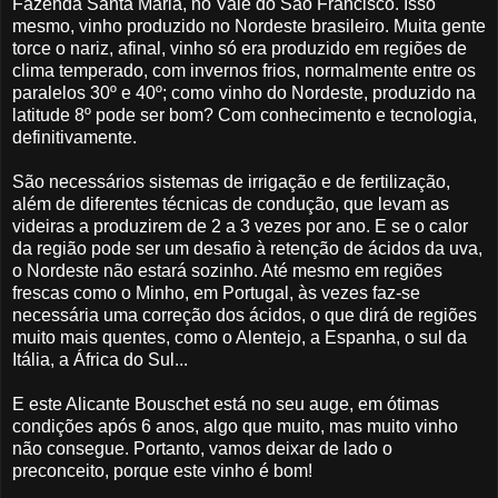
Fazenda Santa Maria, no Vale do São Francisco. Isso
mesmo, vinho produzido no Nordeste brasileiro. Muita gente
torce o nariz, afinal, vinho só era produzido em regiões de
clima temperado, com invernos frios, normalmente entre os
paralelos 30º e 40º; como vinho do Nordeste, produzido na
latitude 8º pode ser bom? Com conhecimento e tecnologia,
definitivamente.
São necessários sistemas de irrigação e de fertilização,
além de diferentes técnicas de condução, que levam as
videiras a produzirem de 2 a 3 vezes por ano. E se o calor
da região pode ser um desafio à retenção de ácidos da uva,
o Nordeste não estará sozinho. Até mesmo em regiões
frescas como o Minho, em Portugal, às vezes faz-se
necessária uma correção dos ácidos, o que dirá de regiões
muito mais quentes, como o Alentejo, a Espanha, o sul da
Itália, a África do Sul...
E este Alicante Bouschet está no seu auge, em ótimas
condições após 6 anos, algo que muito, mas muito vinho
não consegue. Portanto, vamos deixar de lado o
preconceito, porque este vinho é bom!