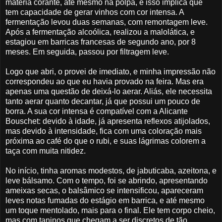
matéria corante, até mesmo na polpa, e isso implica que
tem capacidade de gerar vinhos com cor intensa. A
fermentação levou duas semanas, com remontagem leve.
Após a fermentação alcoólica, realizou a malolática, e
estagiou em barricas francesas de segundo ano, por 8
meses. Em seguida, passou por filtragem leve.
Logo que abri, o provei de imediato, e minha impressão não
correspondeu ao que eu havia provado na feira. Mas era
apenas uma questão de deixá-lo aerar. Aliás, ele necessita
tanto aerar quanto decantar, já que possui um pouco de
borra. A sua cor intensa é compatível com a Alicante
Bouschet: devido à idade, já apresenta reflexos atijolados,
mas devido à intensidade, fica com uma coloração mais
próxima ao café do que o rubi, e suas lágrimas colorem a
taça com muita nitidez.
No início, tinha aromas modestos, de jabuticaba, azeitona, e
leve bálsamo. Com o tempo, foi se abrindo, apresentando
ameixas secas, o balsâmico se intensificou, apareceram
leves notas fumadas do estágio em barrica, e até mesmo
um toque mentolado, mais para o final. Ele tem corpo cheio,
mas com taninos que chegam a ser discretos de tão