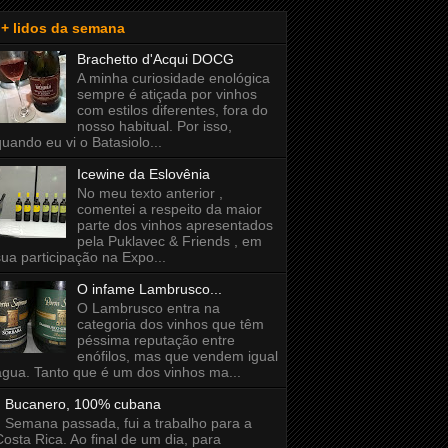
+ lidos da semana
Brachetto d'Acqui DOCG
A minha curiosidade enológica
sempre é atiçada por vinhos
com estilos diferentes, fora do
nosso habitual. Por isso,
quando eu vi o Batasiolo...
Icewine da Eslovênia
No meu texto anterior ,
comentei a respeito da maior
parte dos vinhos apresentados
pela Puklavec & Friends , em
sua participação na Expo...
O infame Lambrusco...
O Lambrusco entra na
categoria dos vinhos que têm
péssima reputação entre
enófilos, mas que vendem igual
água. Tanto que é um dos vinhos ma...
Bucanero, 100% cubana
Semana passada, fui a trabalho para a
Costa Rica. Ao final de um dia, para