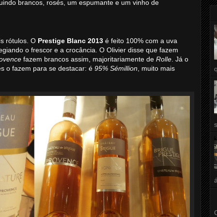
ncluindo brancos, rosés, um espumante e um vinho de
s rótulos. O
Prestige Blanc 2013
é feito 100% com a uva
legiando o frescor e a crocância. O Olivier disse que fazem
rovence
fazem brancos assim, majoritariamente de
Rolle
. Já o
les o fazem para se destacar: é
95% Sémillion
, muito mais