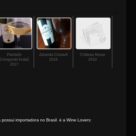
Plantaže
Zaranda Cinsault
Château Musar
Crnogorski Krstač
2018
2010
2017
á possui importadora no Brasil. é a Wine Lovers: