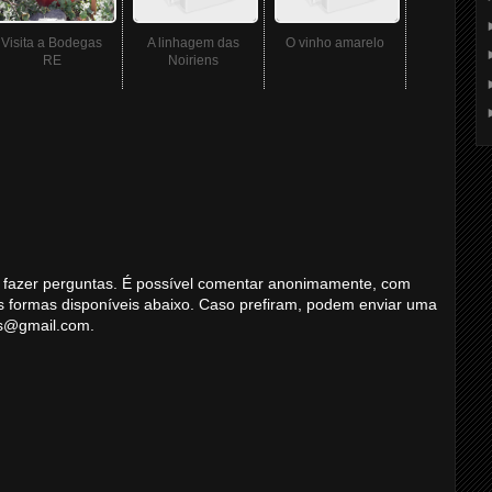
Visita a Bodegas
A linhagem das
O vinho amarelo
RE
Noiriens
 ou fazer perguntas. É possível comentar anonimamente, com
s formas disponíveis abaixo. Caso prefiram, podem enviar uma
ns@gmail.com.