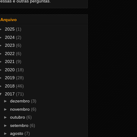
essas e outras perguntas.
Arquivo
►
2025
(1)
►
2024
(2)
►
2023
(6)
►
2022
(6)
►
2021
(9)
►
2020
(18)
►
2019
(28)
►
2018
(46)
▼
2017
(71)
►
dezembro
(3)
►
novembro
(6)
►
outubro
(6)
►
setembro
(6)
►
agosto
(7)