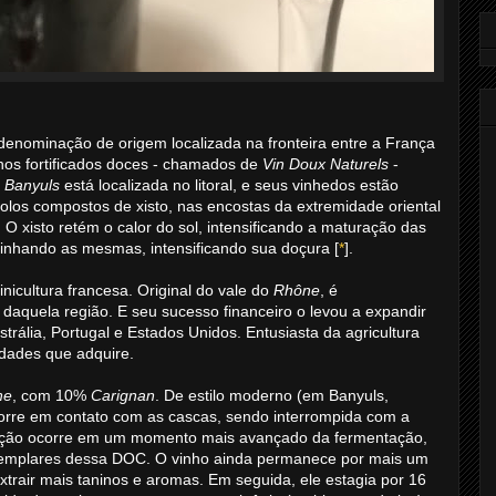
enominação de origem localizada na fronteira entre a França
os fortificados doces - chamados de
Vin Doux Naturels
-
.
Banyuls
está localizada no litoral, e seus vinhedos estão
olos compostos de xisto, nas encostas da extremidade oriental
 O xisto retém o calor do sol, intensificando a maturação das
zinhando as mesmas, intensificando sua doçura [
*
].
icultura francesa. Original do vale do
Rhône
, é
daquela região. E seu sucesso financeiro o levou a expandir
strália, Portugal e Estados Unidos. Entusiasta da agricultura
edades que adquire.
he
, com 10%
Carignan
. De estilo moderno (em Banyuls,
corre em contato com as cascas, sendo interrompida com a
icação ocorre em um momento mais avançado da fermentação,
emplares dessa DOC. O vinho ainda permanece por mais um
trair mais taninos e aromas. Em seguida, ele estagia por 16