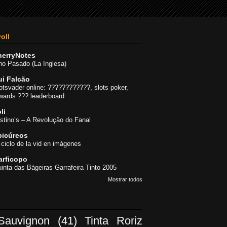
oll
herryNotes
no Pasado (La Inglesa)
ui Falcão
otsvader online: ????????????, slots poker,
wards ??? leaderboard
li
stino’s – A Revolução do Fanal
picúreos
 ciclo de la vid en imágenes
arficopo
inta das Bágeiras Garrafeira Tinto 2005
Mostrar todos
Sauvignon
(41)
Tinta Roriz