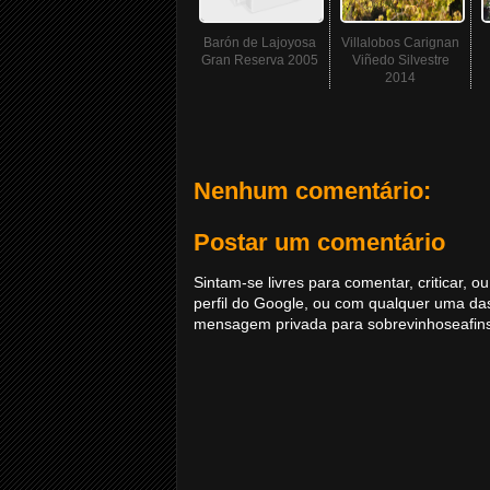
Barón de Lajoyosa
Villalobos Carignan
Gran Reserva 2005
Viñedo Silvestre
2014
Nenhum comentário:
Postar um comentário
Sintam-se livres para comentar, criticar,
perfil do Google, ou com qualquer uma da
mensagem privada para sobrevinhoseafi