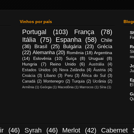
Vinhos por país
Blogr
Portugal
(103)
França
(78)
S
Fi
Itália
(75)
Espanha
(58)
Chile
(36)
Brasil
(25)
Bulgária
(23)
Grécia
R
Sl
(22)
Alemanha
(20)
Romênia
(18)
Argentina
re
(14)
Eslovênia
(10)
Suíça
(8)
Uruguai
(8)
Hungria
(7)
Reino Unido
(6)
Austrália
(4)
Jo
Estados Unidos
(4)
Nova Zelândia
(4)
Áustria
(4)
Ju
Croácia
(3)
Líbano
(3)
Peru
(3)
África do Sul
(3)
E
Canadá
(2)
Montenegro
(2)
Turquia
(2)
Ucrânia
(2)
El
Armênia
(1)
Geórgia
(1)
Macedônia
(1)
Marrocos
(1)
Síria
(1)
G
Qu
ir
(46)
Syrah
(46)
Merlot
(42)
Cabernet 