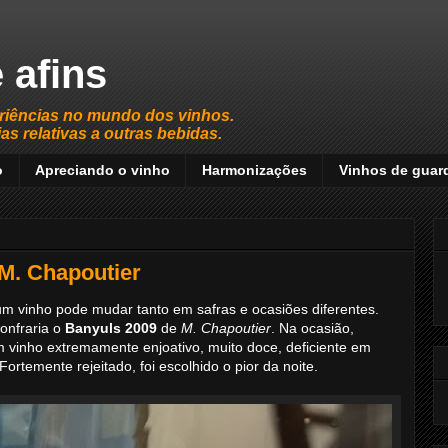
 afins
riências no mundo dos vinhos.
s relativas a outras bebidas.
o
Apreciando o vinho
Harmonizações
Vinhos de guar
 M. Chapoutier
um vinho pode mudar tanto em safras e ocasiões diferentes.
onfraria o
Banyuls 2009
de
M. Chapoutier
. Na ocasião,
vinho extremamente enjoativo, muito doce, deficiente em
ortemente rejeitado, foi escolhido o pior da noite.