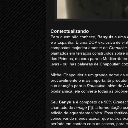
Contextualizando
Para quem não conhece,
Banyuls
é uma d
e a Espanha. É uma DOP exclusiva de vinh
compostos majoritariamente de
Grenache
plantados em terraços construídos sobre s
dos Pirineus, de cara para o Mediterrâneo.
uvas - ou, nas palavras de Chapoutier, co
Michel Chapoutier é um grande nome da vin
provavelmente o mais importante produtor 
sua atuação para o
Roussillon
, além de Au
biodinâmica, ele converte todas as propri
Seu
Banyuls
é composto de 90%
Grenac
chamado de
rimage
[
*
]), a fermentação o
adição de aguardente vínica. Essa fortif
conservando menos açúcar que outros ex
período em contato com as cascas, para ex