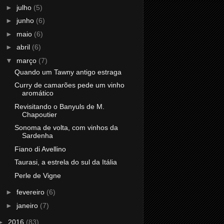
►
julho
(5)
►
junho
(6)
►
maio
(6)
►
abril
(6)
▼
março
(7)
Quando um Tawny antigo estraga
Curry de camarões pede um vinho
aromático
Revisitando o Banyuls de M.
Chapoutier
Sonoma de volta, com vinhos da
Sardenha
Fiano di Avellino
Taurasi, a estrela do sul da Itália
Perle de Vigne
►
fevereiro
(6)
►
janeiro
(7)
►
2016
(83)