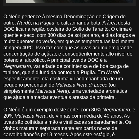
O Nerìo pertence à mesma Denominação de Origem do
outro:
Nardò
, na
Puglia
, o calcanhar da bota. A área desta
DOC fica na região costeira do Golfo de Taranto. O clima é
quente e seco, com 300 dias de sol por ano, e dias longos e
muito quentes no verão, em que as temperaturas facilmente
atingem 40ºC. Isso faz com que as uvas acumulem grande
concentração de açúcar, e conseqüentemente alto nível de
potencial alcoólico. A principal uva da DOC é a
Negroamaro
, variedade de cor intensa e de boa carga de
taninos, que é difundida por toda a Puglia. Em
Nardò
especificamente, ela costuma vir acompanhada de um
pequeno percentual de
Malvasia Nera di Lecce
(ou
simplesmente
Malvasia Nera
), uma variedade aromática
que ajuda a amaciar eventuais arestas da primeira.
O Nerìo é um exemplo deste corte, com 80%
Negroamaro
, e
20%
Malvasia Nera
, de vinhas com média de 40 anos. As
uvas são colhidas a mão e vinificadas separadamente. Os
vinhos maturam separadamente em barris novos de
carvalho francês por 8 meses. Após este estágio, é