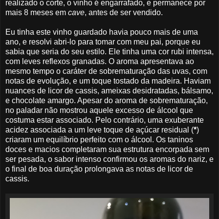
realizado o corte, o vinho é engarrafado, e permanece por
mais 8 meses em
cave
, antes de ser vendido.
Eu tinha este vinho guardado havia pouco mais de uma
ano, e resolvi abri-lo para tomar com meu pai, porque eu
sabia que seria do seu estilo. Ele tinha uma cor rubi intensa,
com leves reflexos granadas. O aroma apresentava ao
mesmo tempo o caráter de sobrematuração das uvas, com
notas de evolução, e um toque tostado da madeira. Haviam
nuances de licor de cassis, ameixas desidratadas, bálsamo,
e chocolate amargo. Apesar do aroma de sobrematuração,
no paladar não mostrou aquele excesso de álcool que
costuma estar associado. Pelo contrário, uma exuberante
acidez associada a um leve toque de açúcar residual (
*
)
criaram um equilíbrio perfeito com o álcool. Os taninos
doces e macios completaram sua estrutura encorpada sem
ser pesada, o sabor intenso confirmou os aromas do nariz, e
o final de boa duração prolongava as notas de licor de
cassis.