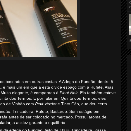
os baseados em outras castas. A Adega do Fundão, dentre 5
a, e mais um em que a esta divide espaço com a Rufete. Aliás,
. Muito elegante, é comparada à
Pinot Noir
. Ela também esteve
Quinta dos Termos. E por falar em Quinta dos Termos, eles
tado de Vinhão com
Petit Verdot
e Tinto Cão, que deu certo.
undão. Trincadeira, Rufete, Bastardo. Sem estágio em
afa antes de ser colocado no mercado. Possui aroma de
adar, a acidez garante o equilíbrio.
m da Adega do Fundão, feito de 100% Trincadeira. Passa