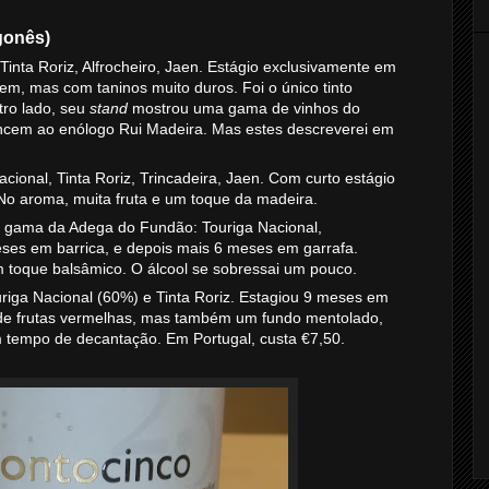
gonês)
 Tinta Roriz, Alfrocheiro, Jaen. Estágio exclusivamente em
vem, mas com taninos muito duros. Foi o único tinto
tro lado, seu
stand
mostrou uma gama de vinhos do
cem ao enólogo Rui Madeira. Mas estes descreverei em
acional, Tinta Roriz, Trincadeira, Jaen. Com curto estágio
No aroma, muita fruta e um toque da madeira.
e gama da Adega do Fundão: Touriga Nacional,
meses em barrica, e depois mais 6 meses em garrafa.
m toque balsâmico. O álcool se sobressai um pouco.
uriga Nacional (60%) e Tinta Roriz. Estagiou 9 meses em
 de frutas vermelhas, mas também um fundo mentolado,
 tempo de decantação. Em Portugal, custa €7,50.