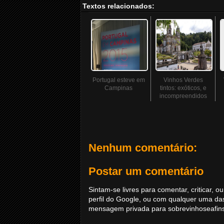
Textos relacionados:
Portugal esteve em
Vinhos Verdes
Campinas
tintos: exóticos, e
incompreendidos
Nenhum comentário:
Postar um comentário
Sintam-se livres para comentar, criticar,
perfil do Google, ou com qualquer uma da
mensagem privada para sobrevinhoseafi