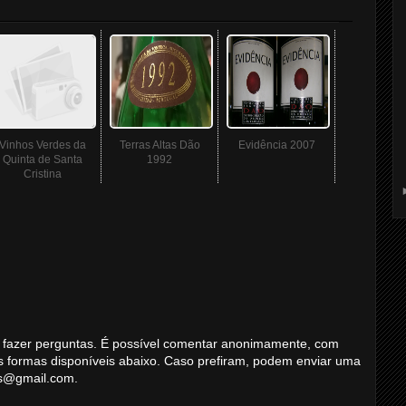
Vinhos Verdes da
Terras Altas Dão
Evidência 2007
Quinta de Santa
1992
Cristina
 ou fazer perguntas. É possível comentar anonimamente, com
s formas disponíveis abaixo. Caso prefiram, podem enviar uma
ns@gmail.com.