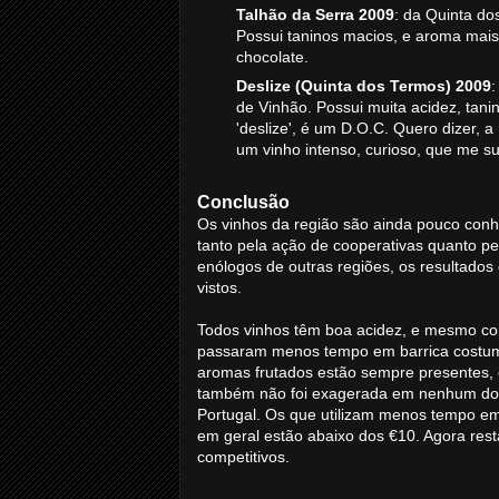
Talhão da Serra 2009
: da Quinta do
Possui taninos macios, e aroma mais 
chocolate.
Deslize (Quinta dos Termos) 2009
:
de Vinhão. Possui muita acidez, tani
'deslize', é um D.O.C. Quero dizer, 
um vinho intenso, curioso, que me s
Conclusão
Os vinhos da região são ainda pouco conh
tanto pela ação de cooperativas quanto p
enólogos de outras regiões, os resultados
vistos.
Todos vinhos têm boa acidez, e mesmo co
passaram menos tempo em barrica costuma
aromas frutados estão sempre presentes
também não foi exagerada em nenhum dos 
Portugal. Os que utilizam menos tempo em
em geral estão abaixo dos €10. Agora res
competitivos.