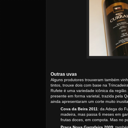
Outras uvas
Alguns produtores trouxeram também vinh
tintos, trouxe dois com base na Trincadeir
Rufete é uma variedade icônica da região
presente em forma varietal, trazida pela 
ainda apresentaram um corte muito inusi
Cova da Beira 2011
: da Adega do F
madeira, mas passa 6 meses em garr
frutas doces, em compota. Mas no pal
Praça Nova Garrafeira 2009
: també