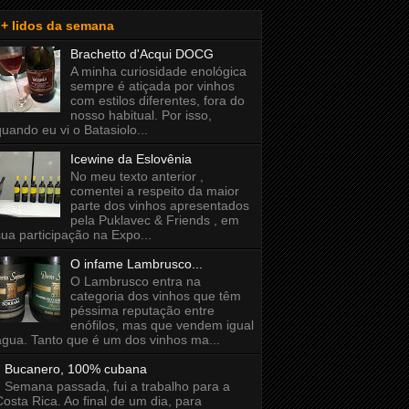
+ lidos da semana
Brachetto d'Acqui DOCG
A minha curiosidade enológica
sempre é atiçada por vinhos
com estilos diferentes, fora do
nosso habitual. Por isso,
quando eu vi o Batasiolo...
Icewine da Eslovênia
No meu texto anterior ,
comentei a respeito da maior
parte dos vinhos apresentados
pela Puklavec & Friends , em
sua participação na Expo...
O infame Lambrusco...
O Lambrusco entra na
categoria dos vinhos que têm
péssima reputação entre
enófilos, mas que vendem igual
água. Tanto que é um dos vinhos ma...
Bucanero, 100% cubana
Semana passada, fui a trabalho para a
Costa Rica. Ao final de um dia, para