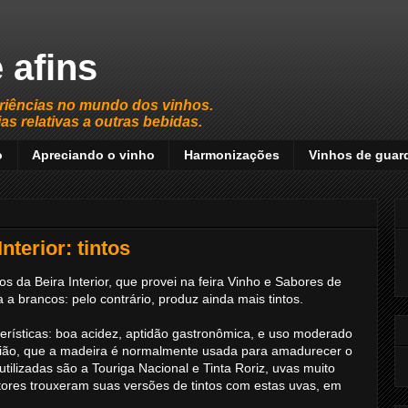
 afins
riências no mundo dos vinhos.
s relativas a outras bebidas.
o
Apreciando o vinho
Harmonizações
Vinhos de guar
nterior: tintos
os da Beira Interior, que provei na feira Vinho e Sabores de
a a brancos: pelo contrário, produz ainda mais tintos.
erísticas: boa acidez, aptidão gastronômica, e uso moderado
gião, que a madeira é normalmente usada para amadurecer o
utilizadas são a Touriga Nacional e Tinta Roriz, uvas muito
tores trouxeram suas versões de tintos com estas uvas, em