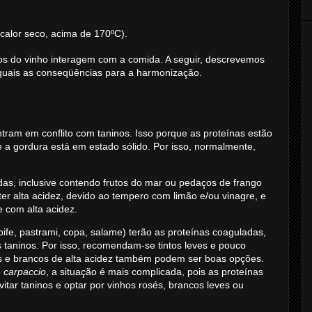
calor seco, acima de 170ºC).
os do vinho interagem com a comida. A seguir, descrevemos
quais as conseqüências para a harmonização.
ntram em conflito com taninos. Isso porque as proteínas estão
e a gordura está em estado sólido. Por isso, normalmente,
das, inclusive contendo frutos do mar ou pedaços de frango
ter alta acidez, devido ao tempero com limão e/ou vinagre, e
 com alta acidez.
bife, pastrami, copa, salame) terão as proteínas coaguladas,
s taninos. Por isso, recomendam-se tintos leves e pouco
s e brancos de alta acidez também podem ser boas opções.
o
carpaccio
, a situação é mais complicada, pois as proteínas
itar taninos e optar por vinhos rosés, brancos leves ou