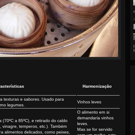
acterísticas
Harmonização
a texturas e sabores. Usado para
Vinhos leves
como legumes.
O alimento em si
demandaria vinhos
 (70ºC a 85ºC), e retirado do caldo
leves.
, vinagre, temperos, etc.). Também
Mas se for servido
ra alimentos delicados, como peixes,
com um molho, este