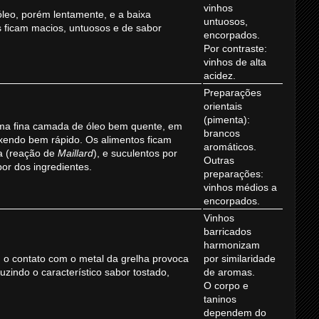
vinhos
leo, porém lentamente, e a baixa
untuosos,
 ficam macios, untuosos e de sabor
encorpados.
Por contraste:
vinhos de alta
acidez.
Preparações
orientais
(pimenta):
ma fina camada de óleo bem quente, em
brancos
xendo bem rápido. Os alimentos ficam
aromáticos.
ra (reação de
Maillard
), e suculentos por
Outras
or dos ingredientes.
preparações:
vinhos médios a
encorpados.
Vinhos
barricados
harmonizam
 o contato com o metal da grelha provoca
por similaridade
uzindo o característico sabor tostado,
de aromas.
O corpo e
taninos
dependem do