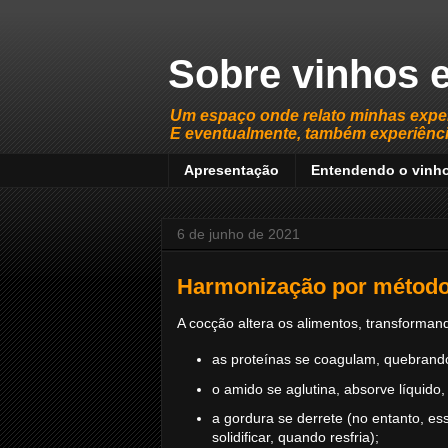
Sobre vinhos e
Um espaço onde relato minhas expe
E eventualmente, também experiência
Apresentação
Entendendo o vinh
6 de junho de 2021
Harmonização por método
A cocção altera os alimentos, transforma
as proteínas se coagulam, quebrand
o amido se aglutina, absorve líquido
a gordura se derrete (no entanto, ess
solidificar, quando resfria);