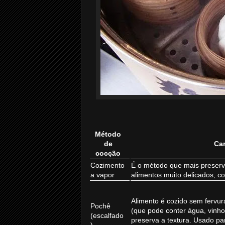
Método
de
Car
cocção
Cozimento
É o método que mais preserv
a vapor
alimentos muito delicados, 
Alimento é cozido sem fervura
Pochê
(que pode conter água, vinho
(escalfado
preserva a textura. Usado pa
)