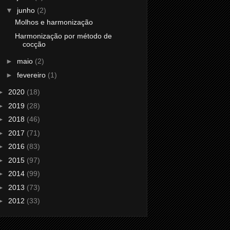
▼
junho
(2)
Molhos e harmonização
Harmonização por método de
cocção
►
maio
(2)
►
fevereiro
(1)
►
2020
(18)
►
2019
(28)
►
2018
(46)
►
2017
(71)
►
2016
(83)
►
2015
(97)
►
2014
(99)
►
2013
(73)
►
2012
(33)