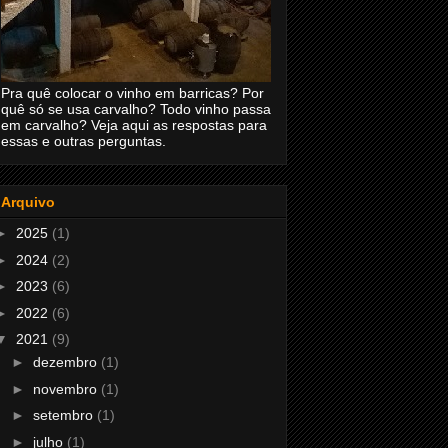
Pra quê colocar o vinho em barricas? Por
quê só se usa carvalho? Todo vinho passa
em carvalho? Veja aqui as respostas para
essas e outras perguntas.
Arquivo
►
2025
(1)
►
2024
(2)
►
2023
(6)
►
2022
(6)
▼
2021
(9)
►
dezembro
(1)
►
novembro
(1)
►
setembro
(1)
►
julho
(1)