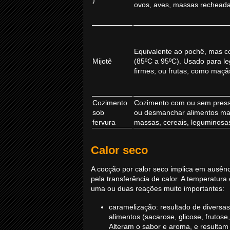
ovos, aves, massas recheada
Equivalente ao pochê, mas c
Mijotê
(85ºC a 95ºC). Usado para 
firmes; ou frutas, como maçã
Cozimento
Cozimento com ou sem pressã
sob
ou desmanchar alimentos mais
fervura
massas, cereais, leguminosas
Calor seco
A cocção por calor seco implica em ausên
pela transferência de calor. A temperatu
uma ou duas reações muito importantes:
caramelização: resultado de diversa
alimentos (sacarose, glicose, frutose
Alteram o sabor e aroma, e resulta