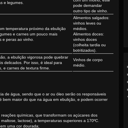
s e legumes.
pode demandar
outro tipo de vinho.
Alimentos salgados:
vinhos leves ou
om temperatura próximo da ebulição
médios.
legumes e carnes um pouco mais
Alimentos doces:
s e peras ao vinho.
vinhos doces
(colheita tardia ou
botritizados).
o, a ebulição vigorosa pode quebrar
Vinhos de corpo
 delicados. Por isso, é ideal para
médio.
, e carnes de textura firme.
cia de água, sendo que o ar ou óleo serão os responsáveis
ra é bem maior do que na água em ebulição, e podem ocorrer
s reações químicas, que transformam os açúcares dos
, maltose, lactose), a temperaturas superiores a 170ºC.
m em uma cor dourada;