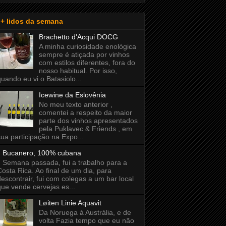
+ lidos da semana
Brachetto d'Acqui DOCG
A minha curiosidade enológica
sempre é atiçada por vinhos
com estilos diferentes, fora do
nosso habitual. Por isso,
quando eu vi o Batasiolo...
Icewine da Eslovênia
No meu texto anterior ,
comentei a respeito da maior
parte dos vinhos apresentados
pela Puklavec & Friends , em
sua participação na Expo...
Bucanero, 100% cubana
Semana passada, fui a trabalho para a
Costa Rica. Ao final de um dia, para
descontrair, fui com colegas a um bar local
que vende cervejas es...
Løiten Linie Aquavit
Da Noruega à Austrália, e de
volta Fazia tempo que eu não