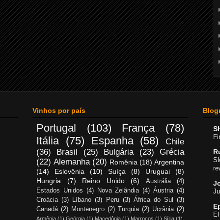
Vinhos por país
Blogr
Portugal
(103)
França
(78)
S
Fi
Itália
(75)
Espanha
(58)
Chile
(36)
Brasil
(25)
Bulgária
(23)
Grécia
R
Sl
(22)
Alemanha
(20)
Romênia
(18)
Argentina
re
(14)
Eslovênia
(10)
Suíça
(8)
Uruguai
(8)
Hungria
(7)
Reino Unido
(6)
Austrália
(4)
Jo
Estados Unidos
(4)
Nova Zelândia
(4)
Áustria
(4)
Ju
Croácia
(3)
Líbano
(3)
Peru
(3)
África do Sul
(3)
E
Canadá
(2)
Montenegro
(2)
Turquia
(2)
Ucrânia
(2)
El
Armênia
(1)
Geórgia
(1)
Macedônia
(1)
Marrocos
(1)
Síria
(1)