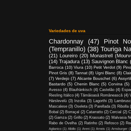
Variedades de uva
Chardonnay
(47)
Pinot No
(Tempranillo)
(38)
Touriga Na
(21)
Loureiro
(20)
Monastrell (Mourv
(14)
Trajadura
(13)
Sauvignon Blanc
Barroca
(10)
Viura
(10)
Petit Verdot
(9)
Pino
Pinot Gris
(8)
Tannat
(8)
Ugni Blanc
(8)
Clai
(7)
Verdejo
(7)
Alicante Bouschet
(6)
Assyrt
Bastardo
(5)
Chenin Blanc
(5)
Corvina
(5)
Avesso
(4)
Blaufränkisch
(4)
Castelão
(4)
Espa
Riesling Itálico
(4)
Tămâioasă Românească
(4)
Hárslevelù
(3)
Inzolia
(3)
Lagorthi
(3)
Lambrusc
Mascalese
(3)
Oseleta
(3)
Parellada
(3)
Ribolla
Bobal
(2)
Borraçal
(2)
Catarratto
(2)
Cercial
(2)
C
(2)
Gamza
(2)
Grillo
(2)
Krassato
(2)
Malvasia N
Rabo de Ovelha
(2)
Ratinho
(2)
Refosco
(2)
Re
Aglianico
(1)
Albillo
(1)
Areni
(1)
Arneis
(1)
Arnsburger
(