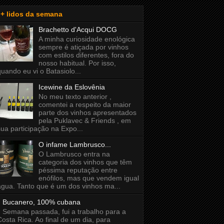
+ lidos da semana
Brachetto d'Acqui DOCG
A minha curiosidade enológica
sempre é atiçada por vinhos
com estilos diferentes, fora do
nosso habitual. Por isso,
quando eu vi o Batasiolo...
Icewine da Eslovênia
No meu texto anterior ,
comentei a respeito da maior
parte dos vinhos apresentados
pela Puklavec & Friends , em
sua participação na Expo...
O infame Lambrusco...
O Lambrusco entra na
categoria dos vinhos que têm
péssima reputação entre
enófilos, mas que vendem igual
água. Tanto que é um dos vinhos ma...
Bucanero, 100% cubana
Semana passada, fui a trabalho para a
Costa Rica. Ao final de um dia, para