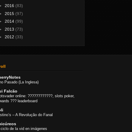
►
2016
(83)
►
2015
(97)
►
2014
(99)
►
2013
(73)
►
2012
(33)
oll
herryNotes
no Pasado (La Inglesa)
ui Falcão
otsvader online: ????????????, slots poker,
wards ??? leaderboard
li
stino’s – A Revolução do Fanal
picúreos
 ciclo de la vid en imágenes