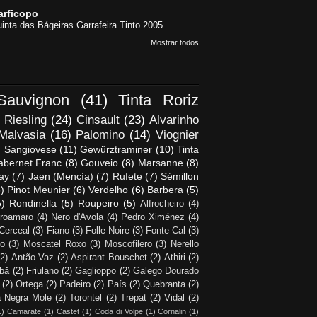
arficopo
inta das Bágeiras Garrafeira Tinto 2005
Mostrar todos
Sauvignon
(41)
Tinta Roriz
Riesling
(24)
Cinsault
(23)
Alvarinho
Malvasia
(16)
Palomino
(14)
Viognier
)
Sangiovese
(11)
Gewürztraminer
(10)
Tinta
abernet Franc
(8)
Gouveio
(8)
Marsanne
(8)
ay
(7)
Jaen (Mencía)
(7)
Rufete
(7)
Sémillon
)
Pinot Meunier
(6)
Verdelho
(6)
Barbera
(5)
5)
Rondinella
(5)
Roupeiro
(5)
Alfrocheiro
(4)
roamaro
(4)
Nero d'Avola
(4)
Pedro Ximénez
(4)
Cerceal
(3)
Fiano
(3)
Folle Noire
(3)
Fonte Cal
(3)
no
(3)
Moscatel Roxo
(3)
Moscofilero
(3)
Nerello
(2)
Antão Vaz
(2)
Aspirant Bouschet
(2)
Athiri
(2)
lbă
(2)
Friulano
(2)
Gaglioppo
(2)
Galego Dourado
(2)
Ortega
(2)
Padeiro
(2)
País
(2)
Quebranta
(2)
a Negra Mole
(2)
Torontel
(2)
Trepat
(2)
Vidal
(2)
1)
Camarate
(1)
Castet
(1)
Coda di Volpe
(1)
Cornalin
(1)