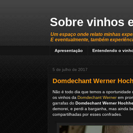
Sobre vinhos e
Um espaço onde relato minhas expe
E eventualmente, também experiência
Apresentação
Entendendo o vinh
5 de julho de 2017
Domdechant Werner Hochh
Não é todo dia que temos a oportunidade
os vinhos da
Domdechant Werner
em prom
garrafas do
Domdechant Werner Hochhei
demorei, e perdi a barganha, mas ainda b
compartilhadas por esses confrades.