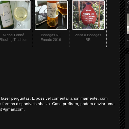
Michel Fonné
Bodegas RE
Visita a Bodegas
Riesling Tradition
Enredo 2016
RE
 ou fazer perguntas. É possível comentar anonimamente, com
s formas disponíveis abaixo. Caso prefiram, podem enviar uma
ns@gmail.com.