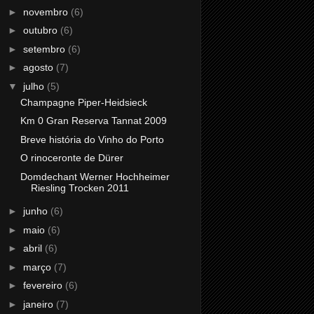
►
novembro
(6)
►
outubro
(6)
►
setembro
(6)
►
agosto
(7)
▼
julho
(5)
Champagne Piper-Heidsieck
Km 0 Gran Reserva Tannat 2009
Breve história do Vinho do Porto
O rinoceronte de Dürer
Domdechant Werner Hochheimer
Riesling Trocken 2011
►
junho
(6)
►
maio
(6)
►
abril
(6)
►
março
(7)
►
fevereiro
(6)
►
janeiro
(7)