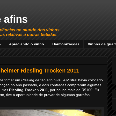
 afins
riências no mundo dos vinhos.
s relativas a outras bebidas.
o
Apreciando o vinho
Harmonizações
Vinhos de guar
eimer Riesling Trocken 2011
 de tomar um
Riesling
de tão alto nível. A Mistral havia colocado
oção no ano passado, e dois confrades compraram algumas
mer Riesling Trocken 2011
, por pouco mais de R$100. Eu
em, tive a oportunidade de provar de algumas garrafas