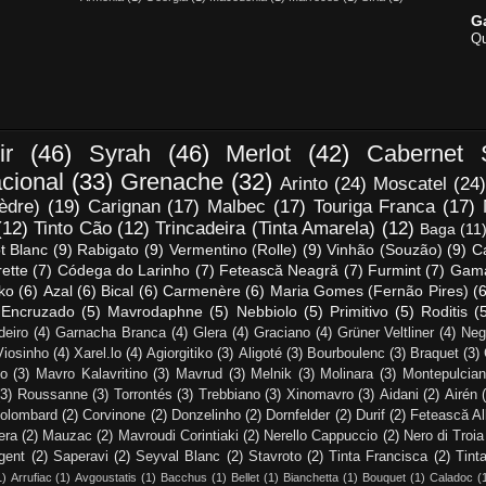
G
Qu
ir
(46)
Syrah
(46)
Merlot
(42)
Cabernet 
cional
(33)
Grenache
(32)
Arinto
(24)
Moscatel
(24)
èdre)
(19)
Carignan
(17)
Malbec
(17)
Touriga Franca
(17)
(12)
Tinto Cão
(12)
Trincadeira (Tinta Amarela)
(12)
Baga
(11
t Blanc
(9)
Rabigato
(9)
Vermentino (Rolle)
(9)
Vinhão (Souzão)
(9)
C
rette
(7)
Códega do Larinho
(7)
Fetească Neagră
(7)
Furmint
(7)
Gam
iko
(6)
Azal
(6)
Bical
(6)
Carmenère
(6)
Maria Gomes (Fernão Pires)
(6
Encruzado
(5)
Mavrodaphne
(5)
Nebbiolo
(5)
Primitivo
(5)
Roditis
(
deiro
(4)
Garnacha Branca
(4)
Glera
(4)
Graciano
(4)
Grüner Veltliner
(4)
Neg
Viosinho
(4)
Xarel.lo
(4)
Agiorgitiko
(3)
Aligoté
(3)
Bourboulenc
(3)
Braquet
(3)
o
(3)
Mavro Kalavritino
(3)
Mavrud
(3)
Melnik
(3)
Molinara
(3)
Montepulcia
(3)
Roussanne
(3)
Torrontés
(3)
Trebbiano
(3)
Xinomavro
(3)
Aidani
(2)
Airén
olombard
(2)
Corvinone
(2)
Donzelinho
(2)
Dornfelder
(2)
Durif
(2)
Fetească A
era
(2)
Mauzac
(2)
Mavroudi Corintiaki
(2)
Nerello Cappuccio
(2)
Nero di Troia
gent
(2)
Saperavi
(2)
Seyval Blanc
(2)
Stavroto
(2)
Tinta Francisca
(2)
Tint
1)
Arrufiac
(1)
Avgoustatis
(1)
Bacchus
(1)
Bellet
(1)
Bianchetta
(1)
Bouquet
(1)
Caladoc
(