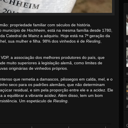
emão: propriedade familiar com séculos de história.
o município de
Hochheim
, está na mesma família desde 1780,
 da Catedral de Mainz a adquiriu. Hoje está na 7ª geração da
hel, sua mulher e filha. 98% dos vinhedos é de
Riesling
,
 à VDP, a associação dos melhores produtores do país, que
ade muito superiores à legislação alemã, como limites de
uvas originárias de vinhedos próprios.
 intenso que remetia a damascos, pêssegos em calda, mel, e o
vinho seco para os padrões alemães, que não determinam
çúcar residual, e sim pela proporção entre ele e a acidez. Ele
da a equilibrar a vibrante acidez. Além disso, tem um bom
ersistência. Um espetáculo de
Riesling
.