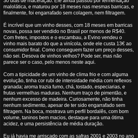
30 dias de maceração. Ele ainda passou por fermentação
malolática, e maturou por 18 meses nas mesmas barricas, e
finalmente, foi engarrafado sem colagem, nem filtragem.
É incrível que um vinho desses, com 18 meses em barricas
novas, possa ser vendido no Brasil por menos de R$40.
Com fretes, impostos e o escambau, a Evino vendeu o
vinho mais barato do que a vinícola, onde ele custa 13€ ao
consumidor final. Como conseguem fazer um preço desses,
não sei. Desova de vinhos velhos? Pode ser, mas não
parece ser o caso, pelo menos neste aqui.
Com a tipicidade de um vinho de clima frio e com alguma
evolução, tinha cor rubi de intensidade média com reflexos
granada; aroma trazia fumo, chá, tostado, especiarias, e
frutas vermelhas maduras. Nenhum traço de pimentão, e
nenhum excesso de madeira. Curiosamente, não tinha
nenhum sedimento, apesar de ter sido engarrafado sem
filtragem. Na boca, mostrava um perfil bordalês, com bom
volume, taninos bem macios, destaque para uma ótima
acidez, e uma persistência de média duração.
Eu já havia me arriscado com as safras 2001 e 2003 no ano